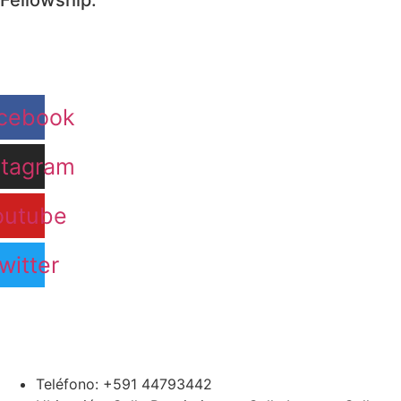
Fellowship:
cebook
stagram
outube
witter
Teléfono: +591 44793442